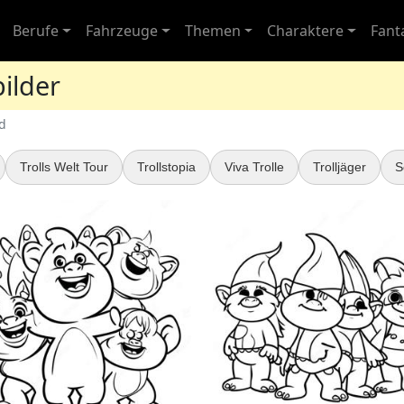
Berufe
Fahrzeuge
Themen
Charaktere
Fant
ilder
d
Trolls Welt Tour
Trollstopia
Viva Trolle
Trolljäger
S