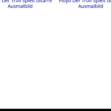
 Der Troll Spielt Gitarre
Floyd Der Troll Spielt G
Ausmalbild
Ausmalbild