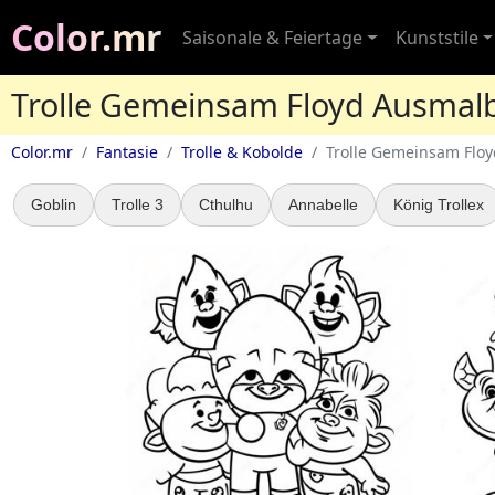
Color.mr
Saisonale & Feiertage
Kunststile
Trolle Gemeinsam Floyd Ausmalb
Color.mr
Fantasie
Trolle & Kobolde
Trolle Gemeinsam Floy
Goblin
Trolle 3
Cthulhu
Annabelle
König Trollex