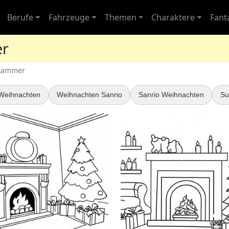
Berufe
Fahrzeuge
Themen
Charaktere
Fant
er
kammer
Weihnachten
Weihnachten Sanrio
Sanrio Weihnachten
Su