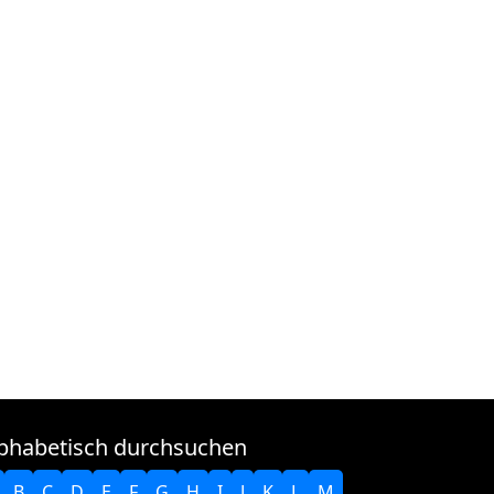
phabetisch durchsuchen
B
C
D
E
F
G
H
I
J
K
L
M