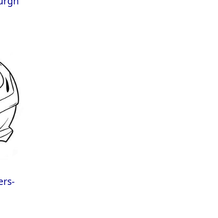
burgh
ers-