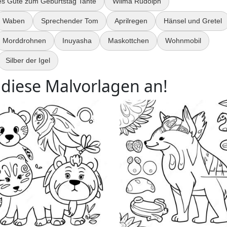
les Gute zum Geburtstag Tante
Wilma Rudolph
Waben
Sprechender Tom
Aprilregen
Hänsel und Gretel
Morddrohnen
Inuyasha
Maskottchen
Wohnmobil
Silber der Igel
 diese Malvorlagen an!