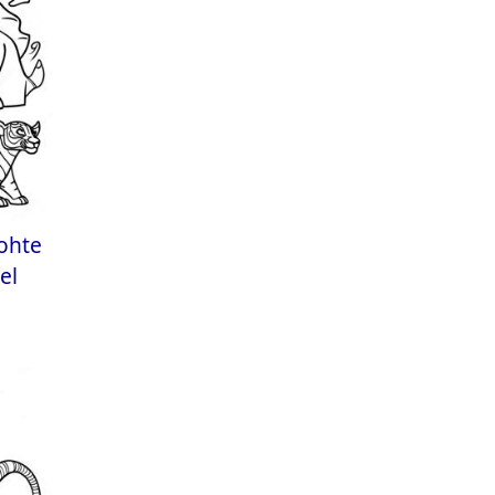
ohte
el