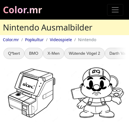
Color.mr
Nintendo Ausmalbilder
Color.mr
Popkultur
Videospiele
Nintendo
Q*bert
BMO
X-Men
Wütende Vögel 2
Darth Vad