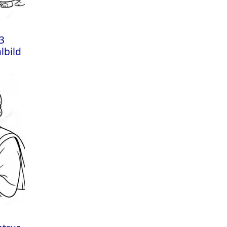
3
lbild