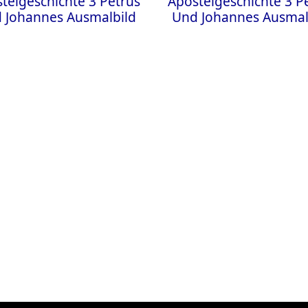
telgeschichte 3 Petrus
Apostelgeschichte 3 P
 Johannes Ausmalbild
Und Johannes Ausmal