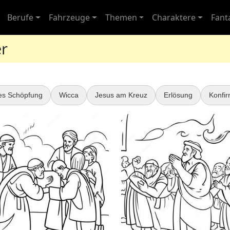
Berufe
Fahrzeuge
Themen
Charaktere
Fant
er
es Schöpfung
Wicca
Jesus am Kreuz
Erlösung
Konfir