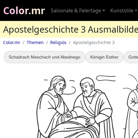
Color.mr
Saisonale & Feiertage
Kunststile
Apostelgeschichte 3 Ausmalbild
Color.mr
Themen
Religiös
Apostelgeschichte 3
Schadrach Meschach und Abednego
Königin Esther
Gott